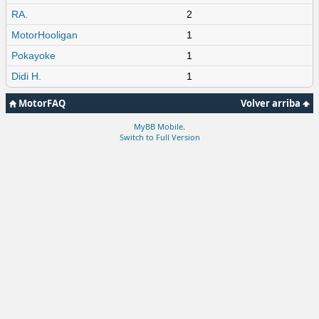
RA.
2
MotorHooligan
1
Pokayoke
1
Didi H.
1
MotorFAQ
Volver arriba
MyBB Mobile
.
Switch to Full Version