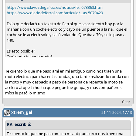
https://www.lavozdegalicia.es/noticia/fe...673363.htm
https://www.diariodeferrol.com/articulo/...as-5079429
Es lo que declaró un taxista de Ferrol que se accidentó hoy por la
mañana con un coche eléctrico y cayó de un puente a la ría... que el
coche se le aceleró sólo y salió volando. Que iba a 70 y se le puso a
140.
Es esto posible?
Qué pudo haber pasado?
Abro debate.
Te cuento lo que me paso ami en mi antiguo curro nos traen una
mota electrica para hacer las rondas, una tarde realizando ronda con
la moto y muy despacio a paso de persona de repente la moto se
acelero atope la hostia que pegue fue guapa, y mas compañeros
míos le pasó lo mismo
Citar
xtrem_gal
21-11-2024, 17:13
RA. escribió:
Te cuento lo que me paso ami en mi antiguo curro nos traen una