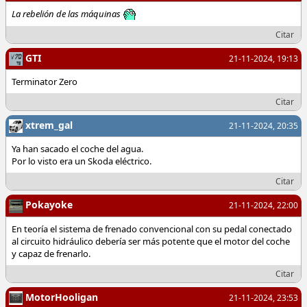
La rebelión de las máquinas
Citar
GTI
21-11-2024, 19:13
Terminator Zero
Citar
xtrem_gal
21-11-2024, 20:35
Ya han sacado el coche del agua.
Por lo visto era un Skoda eléctrico.
Citar
Pokayoke
21-11-2024, 22:00
En teoría el sistema de frenado convencional con su pedal conectado
al circuito hidráulico debería ser más potente que el motor del coche
y capaz de frenarlo.
Citar
MotorHooligan
21-11-2024, 23:53