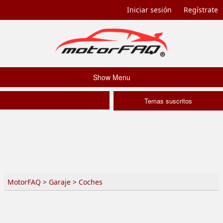
Iniciar sesión
Regístrate
Show Menu
Temas suscritos
MotorFAQ
>
Garaje
>
Coches