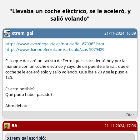
"Llevaba un coche eléctrico, se le aceleró, y
salió volando"
xtrem_gal
21-11-2024, 16:09
https://www.lavozdegalicia.es/noticia/fe...673363.htm
https://www.diariodeferrol.com/articulo/...as-5079429
Es lo que declaró un taxista de Ferrol que se accidentó hoy por la
mañana con un coche eléctrico y cayó de un puente a la ría... que el
coche se le aceleró sólo y salió volando. Que iba a 70 y se le puso a
140.
Es esto posible?
Qué pudo haber pasado?
Abro debate.
Citar
RA.
21-11-2024, 17:06
xtrem_gal escribió: