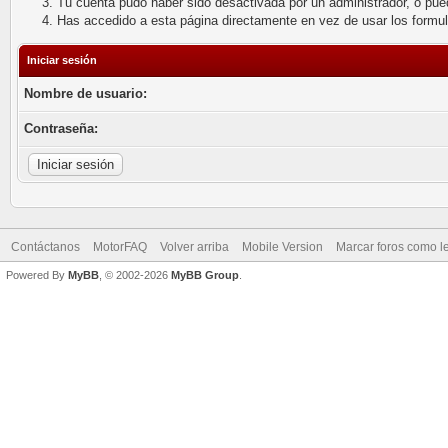
Tu cuenta pudo haber sido desactivada por un administrador, o pue
Has accedido a esta página directamente en vez de usar los formu
Iniciar sesión
Nombre de usuario:
Contraseña:
Contáctanos
MotorFAQ
Volver arriba
Mobile Version
Marcar foros como l
Powered By
MyBB
, © 2002-2026
MyBB Group
.