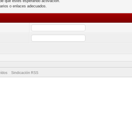
de que estés esperando activación.
larios o enlaces adecuados.
eídos
Sindicación RSS