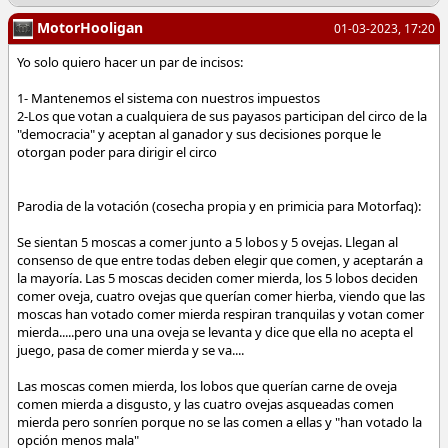
MotorHooligan
01-03-2023, 17:20
Yo solo quiero hacer un par de incisos:
1- Mantenemos el sistema con nuestros impuestos
2-Los que votan a cualquiera de sus payasos participan del circo de la
"democracia" y aceptan al ganador y sus decisiones porque le
otorgan poder para dirigir el circo
Parodia de la votación (cosecha propia y en primicia para Motorfaq):
Se sientan 5 moscas a comer junto a 5 lobos y 5 ovejas. Llegan al
consenso de que entre todas deben elegir que comen, y aceptarán a
la mayoría. Las 5 moscas deciden comer mierda, los 5 lobos deciden
comer oveja, cuatro ovejas que querían comer hierba, viendo que las
moscas han votado comer mierda respiran tranquilas y votan comer
mierda.....pero una una oveja se levanta y dice que ella no acepta el
juego, pasa de comer mierda y se va....
Las moscas comen mierda, los lobos que querían carne de oveja
comen mierda a disgusto, y las cuatro ovejas asqueadas comen
mierda pero sonríen porque no se las comen a ellas y "han votado la
opción menos mala"