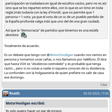
participación se trasladara en igual de escaños vacíos, pero no es así
sino que se los reparten entre ellos, con lo que es un timo en toda
regla (más todavía con la ley d'Hondt, que no permite que 1
persona = 1 voto, ya que el voto de un sr. de un pueblo perdido de
la España profunda valga más que uno del de una gran ciudad).
Así que la "democracia" de partidos que tenemos es una estafa
absoluta
Totalmente de acuerdo.
Es un debate que tengo con @
MotorHooligan
cuando nos vemos en
persona y tomamos unas cañas, o nos llamamos por teléfono. Él dice
que hasta VOX es "
disidencia controlada
" y es probable que tenga
razón... pero si no votas a nadie ni siquiera conocen de tu disidencia.
La confunden con la holgazanería de quien prefiere no salir de casa
ese domingo.
Citar
Roads
02-03-2023, 17:20
MotorHooligan escribió:
Yo solo quiero hacer un par de incisos: