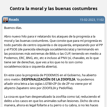
Contra la moral y las buenas costumbres
Roads
15-02-2023, 11:02
Buenos días.
Abro nuevo hilo para ir relatando los ataques de la progresía a la
moral y las buenas costumbres. Que conste que para mí progresía es
todo partido de centro izquierda o de izquierda, empezando por el PP
y el PSOE (de parecida ideología socialdemócrata) y terminando en
las posiciones más extremas de Bildu o las CUP, teniendo en medio a
Podemos, ERC, BNG, etc, etc e incluso al PNV (sí, chavales, es lo que
tiene ser de derechas, que ves a los que no lo son como
socialdemocrácia o izquierda abierta).
En este caso la progresía de PODEMOS en el Gobierno, ha abierto
otro melón:
DESPENALIZACIÓN DE LA ZOOFILIA
. Ya podemos
añadir otra letra a las siglas LGTBI+ZP (lo de ZP no viene por el
abyecto Zapatero sino por ZOOFILIA y Pedofilia).
La cosa es que han despenalizado la zoofilia como tal, reduciendo el
delito a los casos en que los animales sufran lesiones. Dicho de otra
manera, ahora es legal follarte a tu perro o tu cabra, si no les haces