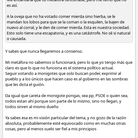
es así.
A la oveja que no ha votado comer mierda sino hierba, se le
¿Que pasa si la mayor parte del pueblo se levanta y los deja
mandan los lobos para que se la coman o la esquilen, la bajen de
comiendo mierda solos?
nuevo al corral, y le den de comer mierda. Esta es nuestra sociedad.
Esto solo tiene una escapatoria, y es una catástrofe. No sé si natural
o causada.
Un gobierno no electo es un gobierno ilegítimo
Y sabes que nunca llegaremos a consenso.
Mi metáfora no sabemos si funcionará, pero lo que yo tengo más que
claro es que lo que no funciona es el sistema político actual.
Aprovecho para recordar, que en las pasadas elecciones la "opción"
Seguir votando a monigotes que solo buscan poder, exprimir al
más votada fue la de levantarse de la mesa, la abstención, que tuvo
pueblo y a los únicos que hacen caso es al gobierno en las sombras
más seguidores que ninguno de los partidos pasando, si la
que les dicta el guión.
memoria no me falla, del 30%. La abstención crece cada vez más
ante el descontento de la ciudadanía y por eso surgen más y más
Da igual que careta de monigote pongas, sea pp, PSOE o quien sea,
partidos buscando un voto que no es otra cosa que un contrato del
todos estan ahí porque son parte de lo mismo, sino no llegan, y
ciudadano que acepta al gobierno que toca
todos sirven al mismo dueño
¿Que pasaría si de repente más de un 50% de la población no vota y
Ya sabes esa es mi visión particular del tema, y no gozo de la razón
por tanto no acepta al gobierno ?
absoluta, probablemente esté equivocado como en muchas otras
cosas, pero al menos suelo ser fiel a mis principios
¿Y si pasa eso y a un grupo de locos se les ocurre aplicar esto?