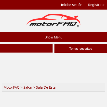
Iniciar sesión
Regístrate
Show Menu
Temas suscritos
MotorFAQ
>
Salón
>
Sala De Estar