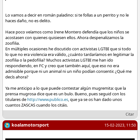
Lo vamos a decir en román paladino: si te follas a un perrito y no le
haces daño, no es delito.
Hace poco veíamos como Irene Montero defendía que los niños se
acostasen con quienes quisiesen ellos. Ahora despenalizamos la
zoofilia.
En múltiples ocasiones he discutido con activistas LGTBI que si todo
lo que no era violencia era válido, ¿cuánto tardaríamos en legitimar la
zoofilia o la pedofilia? Muchos activistas LGTBI me han ido
respondiendo, en FC y creo que también aquí, que eso no era
admisible porque ni un animal ni un niño podían consentir. ¿Qué me
decís ahora?
Ya me anticipo a lo que puede contestar algún mugremita: que la
prensa mugrosa dice que es un bulo. Bueno, pues seguid con los
titulares de
http://www.publico.es
, que ya se os han dado unos
cuantos ZASCAS cuando los citáis.
Citar
koalamotorsport
15-02-2023, 11:50