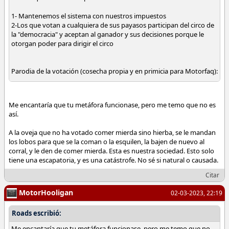
1- Mantenemos el sistema con nuestros impuestos
2-Los que votan a cualquiera de sus payasos participan del circo de
la "democracia" y aceptan al ganador y sus decisiones porque le
otorgan poder para dirigir el circo
Parodia de la votación (cosecha propia y en primicia para Motorfaq):
Se sientan 5 moscas a comer junto a 5 lobos y 5 ovejas. Llegan al
consenso de que entre todas deben elegir que comen, y aceptarán
Me encantaría que tu metáfora funcionase, pero me temo que no es
a la mayoría. Las 5 moscas deciden comer mierda, los 5 lobos
así.
deciden comer oveja, cuatro ovejas que querían comer hierba,
viendo que las moscas han votado comer mierda respiran
A la oveja que no ha votado comer mierda sino hierba, se le mandan
tranquilas y votan comer mierda.....pero una una oveja se levanta y
los lobos para que se la coman o la esquilen, la bajen de nuevo al
dice que ella no acepta el juego, pasa de comer mierda y se va....
corral, y le den de comer mierda. Esta es nuestra sociedad. Esto solo
tiene una escapatoria, y es una catástrofe. No sé si natural o causada.
Las moscas comen mierda, los lobos que querían carne de oveja
comen mierda a disgusto, y las cuatro ovejas asqueadas comen
Citar
mierda pero sonríen porque no se las comen a ellas y "han votado
la opción menos mala"
MotorHooligan
02-03-2023, 22:19
Conclusión, todos comerán mierda menos la oveja que no quiere
Roads escribió:
seguir el circo y se ha levantado de la mesa de comemierdas
Me encantaría que tu metáfora funcionase, pero me temo que no