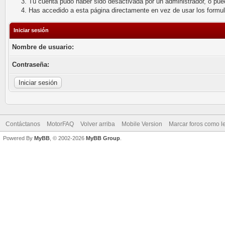
Tu cuenta pudo haber sido desactivada por un administrador, o pue
Has accedido a esta página directamente en vez de usar los formu
Iniciar sesión
Nombre de usuario:
Contraseña:
Contáctanos
MotorFAQ
Volver arriba
Mobile Version
Marcar foros como l
Powered By
MyBB
, © 2002-2026
MyBB Group
.