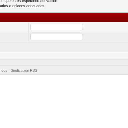
de que estés esperando activación.
larios o enlaces adecuados.
eídos
Sindicación RSS