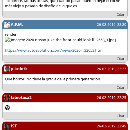
Tal parece. Modas tontas, que cuando pasan pueden dejar el coche
más viejo y pasado de diseño de lo que es.
Citar
A.P.M.
26-02-2019, 22:20
render
https://www.autoevolution.com/news/2020-...32653.html
Citar
pikolotk
26-02-2019, 22:23
Que horror! No tiene la gracia de la primera generación.
Citar
fabiotasa2
26-02-2019, 22:25
Citar
IST
26-02-2019, 22:49