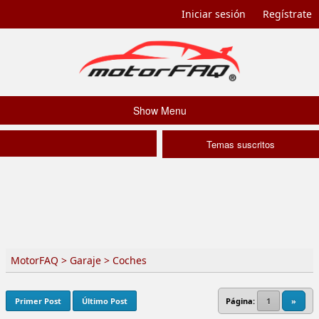
Iniciar sesión
Regístrate
Show Menu
Temas suscritos
MotorFAQ
>
Garaje
>
Coches
Primer Post
Último Post
Página:
1
»