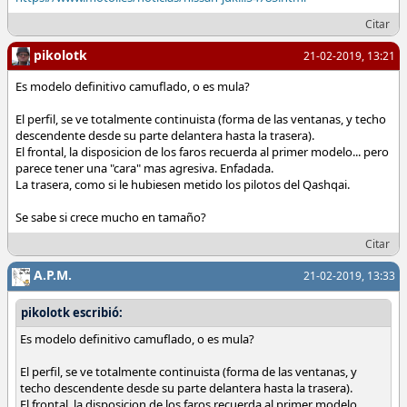
Citar
pikolotk
21-02-2019, 13:21
Es modelo definitivo camuflado, o es mula?
El perfil, se ve totalmente continuista (forma de las ventanas, y techo
descendente desde su parte delantera hasta la trasera).
El frontal, la disposicion de los faros recuerda al primer modelo... pero
parece tener una "cara" mas agresiva. Enfadada.
La trasera, como si le hubiesen metido los pilotos del Qashqai.
Se sabe si crece mucho en tamaño?
Citar
A.P.M.
21-02-2019, 13:33
pikolotk escribió:
Es modelo definitivo camuflado, o es mula?
El perfil, se ve totalmente continuista (forma de las ventanas, y
techo descendente desde su parte delantera hasta la trasera).
El frontal, la disposicion de los faros recuerda al primer modelo...