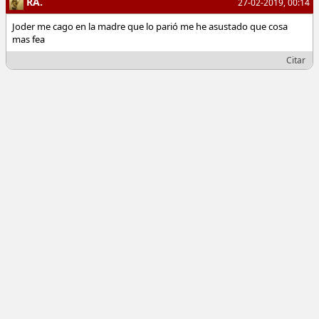
RA.
27-02-2019, 00:14
Joder me cago en la madre que lo parió me he asustado que cosa
mas fea
Citar