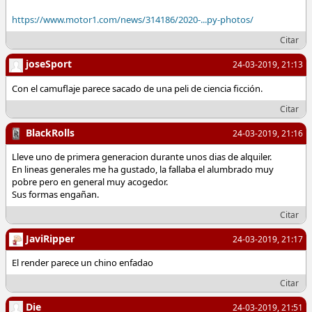
https://www.motor1.com/news/314186/2020-...py-photos/
Citar
joseSport
24-03-2019, 21:13
Con el camuflaje parece sacado de una peli de ciencia ficción.
Citar
BlackRolls
24-03-2019, 21:16
Lleve uno de primera generacion durante unos dias de alquiler.
En lineas generales me ha gustado, la fallaba el alumbrado muy
pobre pero en general muy acogedor.
Sus formas engañan.
Citar
JaviRipper
24-03-2019, 21:17
El render parece un chino enfadao
Citar
Die
24-03-2019, 21:51