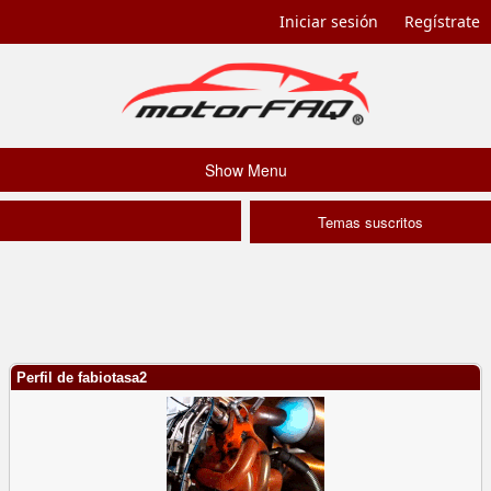
Iniciar sesión
Regístrate
Show Menu
Temas suscritos
Perfil de fabiotasa2