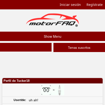
Iniciar sesión
Regístrate
Show Menu
Temas suscritos
Perfil de Tucker18
uh ah!
Usertitle: