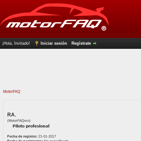
¡Hola, Invitado!
Iniciar sesión
Regístrate
MotorFAQ
RA.
(MotorFAQero)
Fecha de registro:
21-01-2017