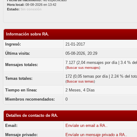
Fecha de nacimiento:
No especificado
Hora local:
08-08-2026 en 13:42
Estado:
Sin conexión
Información sobre RA.
Ingresó:
21-01-2017
Última visita:
05-08-2026, 20:29
7.127 (2,04 mensajes por día | 3.4 % del 
Mensajes totales:
(
Buscar sus mensajes
)
172 (0,05 temas por día | 2.24 % del tota
Temas totales:
(
Buscar sus temas
)
Tiempo en línea:
2 Meses, 4 Días
Miembros recomendados:
0
Detalles de contacto de RA.
Email:
Envíale un email a RA..
Mensaje privado:
Envíale un mensaje privado a RA..