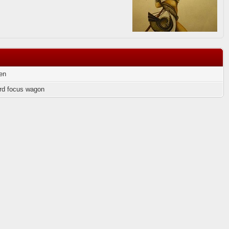
en
rd focus wagon