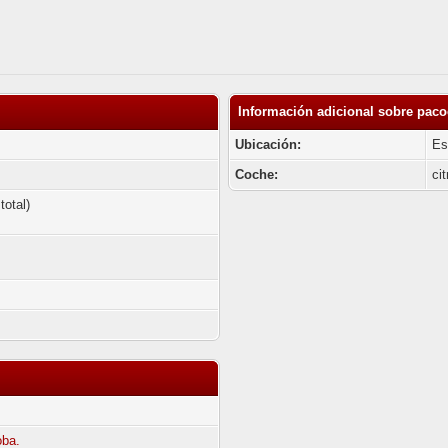
Información adicional sobre pac
Ubicación:
Es
Coche:
ci
total)
oba.