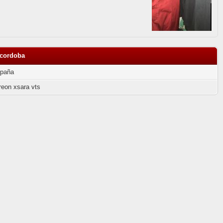
ocordoba
paña
treon xsara vts