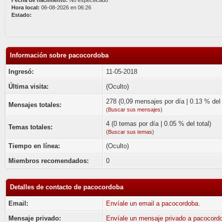
Fecha de nacimiento:
No especificado
Hora local:
06-08-2026 en 06:26
Estado:
Información sobre pacocordoba
Ingresó:
11-05-2018
Última visita:
(Oculto)
278 (0,09 mensajes por día | 0.13 % del 
Mensajes totales:
(
Buscar sus mensajes
)
4 (0 temas por día | 0.05 % del total)
Temas totales:
(
Buscar sus temas
)
Tiempo en línea:
(Oculto)
Miembros recomendados:
0
Detalles de contacto de pacocordoba
Email:
Envíale un email a pacocordoba.
Mensaje privado:
Envíale un mensaje privado a pacocord