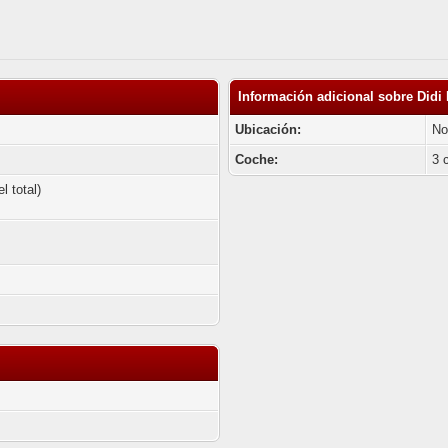
Información adicional sobre Didi 
Ubicación:
No
Coche:
3 
l total)