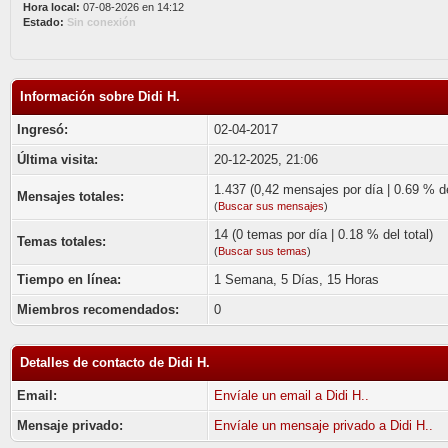
Hora local:
07-08-2026 en 14:12
Estado:
Sin conexión
Información sobre Didi H.
Ingresó:
02-04-2017
Última visita:
20-12-2025, 21:06
1.437 (0,42 mensajes por día | 0.69 % de
Mensajes totales:
(
Buscar sus mensajes
)
14 (0 temas por día | 0.18 % del total)
Temas totales:
(
Buscar sus temas
)
Tiempo en línea:
1 Semana, 5 Días, 15 Horas
Miembros recomendados:
0
Detalles de contacto de Didi H.
Email:
Envíale un email a Didi H..
Mensaje privado:
Envíale un mensaje privado a Didi H..