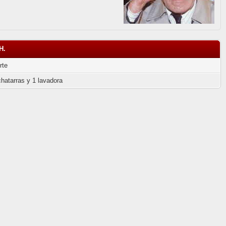
H.
rte
chatarras y 1 lavadora