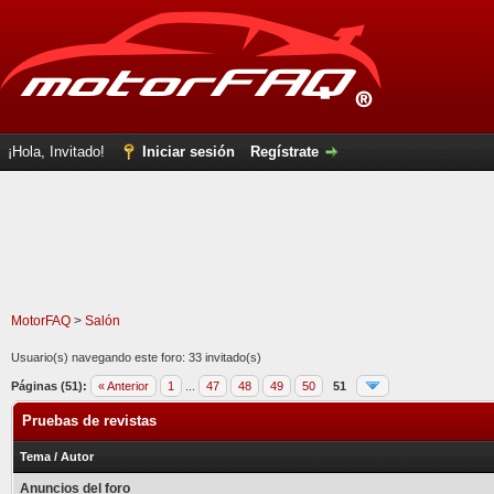
¡Hola, Invitado!
Iniciar sesión
Regístrate
MotorFAQ
>
Salón
Usuario(s) navegando este foro: 33 invitado(s)
Páginas (51):
« Anterior
1
...
47
48
49
50
51
Pruebas de revistas
Tema
/
Autor
Anuncios del foro