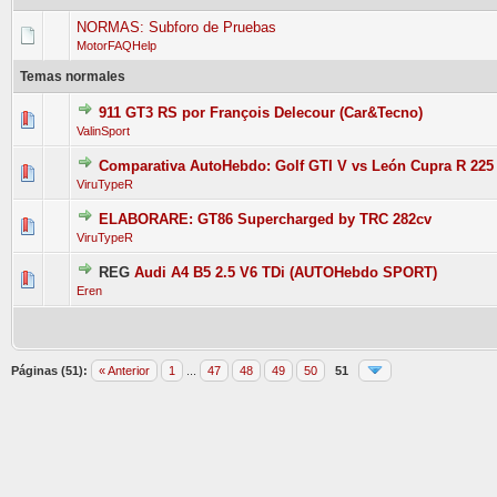
NORMAS: Subforo de Pruebas
MotorFAQHelp
Temas normales
911 GT3 RS por François Delecour (Car&Tecno)
1 vo
ValinSport
Comparativa AutoHebdo: Golf GTI V vs León Cupra R 225
2 vo
ViruTypeR
ELABORARE: GT86 Supercharged by TRC 282cv
1 vo
ViruTypeR
REG
Audi A4 B5 2.5 V6 TDi (AUTOHebdo SPORT)
1 vo
Eren
Páginas (51):
« Anterior
1
...
47
48
49
50
51