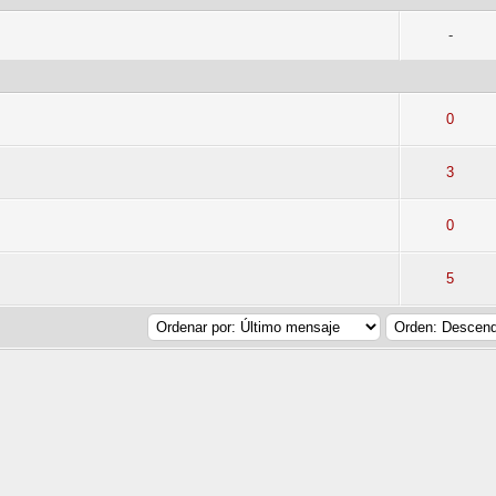
-
to(s) - Media 5 de 5
1
2
3
4
5
0
to(s) - Media 5 de 5
1
2
3
4
5
3
to(s) - Media 5 de 5
1
2
3
4
5
0
to(s) - Media 5 de 5
1
2
3
4
5
5