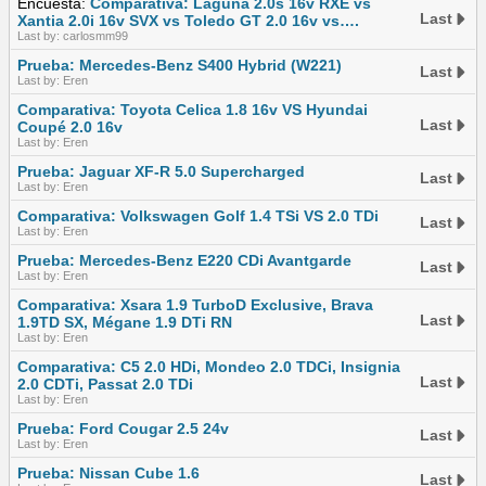
Encuesta:
Comparativa: Laguna 2.0s 16v RXE vs
Last
Xantia 2.0i 16v SVX vs Toledo GT 2.0 16v vs….
Last by: carlosmm99
Prueba: Mercedes-Benz S400 Hybrid (W221)
Last
Last by: Eren
Comparativa: Toyota Celica 1.8 16v VS Hyundai
Last
Coupé 2.0 16v
Last by: Eren
Prueba: Jaguar XF-R 5.0 Supercharged
Last
Last by: Eren
Comparativa: Volkswagen Golf 1.4 TSi VS 2.0 TDi
Last
Last by: Eren
Prueba: Mercedes-Benz E220 CDi Avantgarde
Last
Last by: Eren
Comparativa: Xsara 1.9 TurboD Exclusive, Brava
Last
1.9TD SX, Mégane 1.9 DTi RN
Last by: Eren
Comparativa: C5 2.0 HDi, Mondeo 2.0 TDCi, Insignia
Last
2.0 CDTi, Passat 2.0 TDi
Last by: Eren
Prueba: Ford Cougar 2.5 24v
Last
Last by: Eren
Prueba: Nissan Cube 1.6
Last