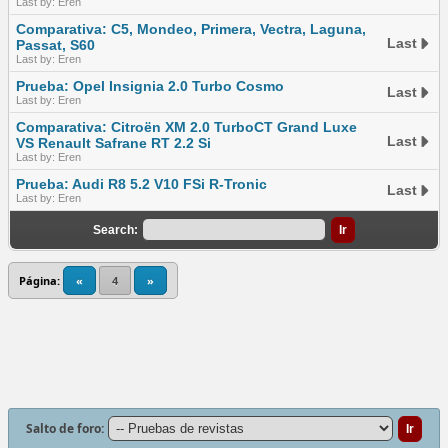
Last by: Eren
Comparativa: C5, Mondeo, Primera, Vectra, Laguna,
Last
Passat, S60
Last by: Eren
Prueba: Opel Insignia 2.0 Turbo Cosmo
Last
Last by: Eren
Comparativa: Citroën XM 2.0 TurboCT Grand Luxe
Last
VS Renault Safrane RT 2.2 Si
Last by: Eren
Prueba: Audi R8 5.2 V10 FSi R-Tronic
Last
Last by: Eren
Search:
Página:
«
4
»
Salto de foro: