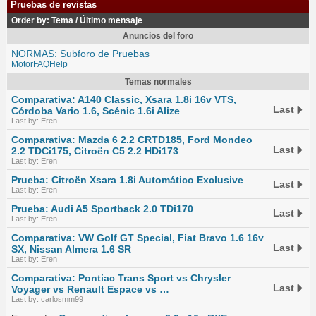
Pruebas de revistas
Order by:
Tema
/
Último mensaje
Anuncios del foro
NORMAS: Subforo de Pruebas
MotorFAQHelp
Temas normales
Comparativa: A140 Classic, Xsara 1.8i 16v VTS,
Last
Córdoba Vario 1.6, Scénic 1.6i Alize
Last by: Eren
Comparativa: Mazda 6 2.2 CRTD185, Ford Mondeo
Last
2.2 TDCi175, Citroën C5 2.2 HDi173
Last by: Eren
Prueba: Citroën Xsara 1.8i Automático Exclusive
Last
Last by: Eren
Prueba: Audi A5 Sportback 2.0 TDi170
Last
Last by: Eren
Comparativa: VW Golf GT Special, Fiat Bravo 1.6 16v
Last
SX, Nissan Almera 1.6 SR
Last by: Eren
Comparativa: Pontiac Trans Sport vs Chrysler
Last
Voyager vs Renault Espace vs …
Last by: carlosmm99