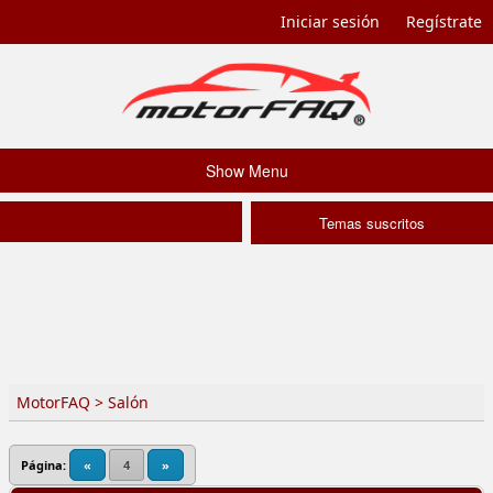
Iniciar sesión
Regístrate
Show Menu
Temas suscritos
MotorFAQ
>
Salón
Página:
«
4
»