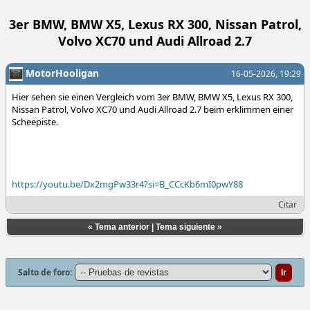
3er BMW, BMW X5, Lexus RX 300, Nissan Patrol,
Volvo XC70 und Audi Allroad 2.7
MotorHooligan
16-05-2026, 19:29
Hier sehen sie einen Vergleich vom 3er BMW, BMW X5, Lexus RX 300,
Nissan Patrol, Volvo XC70 und Audi Allroad 2.7 beim erklimmen einer
Scheepiste.
https://youtu.be/Dx2mgPw33r4?si=B_CCcKb6mI0pwY88
Citar
«
Tema anterior
|
Tema siguiente
»
Salto de foro: