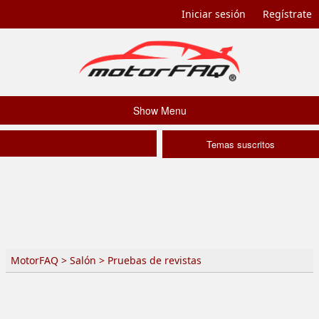
Iniciar sesión
Regístrate
Show Menu
Temas suscritos
MotorFAQ
>
Salón
>
Pruebas de revistas