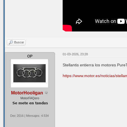
Buscar
01-03-2026, 23:28
OP
Stellantis entierra los motores Pure
https://www.motor.es/noticias/stellan
MotorHooligan
MotorFAQero
Dec 2016 | Mensajes: 4.534