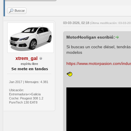
Buscar
03-03-2026, 02:18
(Última modificación: 03-03-2
MotorHooligan escribió:
Si buscas un coche diésel, tendrás
modelos
xtrem_gal
https://www.motorpasion.com/indust
espíritu libre
Jan 2017 | Mensajes: 4.381
Ubicación:
Extremadura<>Galicia
Coche: Peugeot 308 1.2
PureTech 130 EAT8