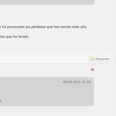
ue ha provocado las pérdidas que han tenido este año.
los que he tenido.
Responder
#5
(03-03-2026, 02:18)
o.