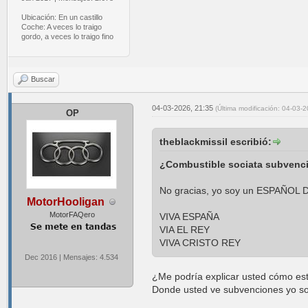
Ubicación: En un castillo
Coche: A veces lo traigo
gordo, a veces lo traigo fino
Buscar
04-03-2026, 21:35
(Última modificación: 04-03-
OP
theblackmissil escribió:
¿Combustible sociata subvenc
No gracias, yo soy un ESPAÑOL
MotorHooligan
MotorFAQero
VIVA ESPAÑA
VIA EL REY
VIVA CRISTO REY
Dec 2016 | Mensajes: 4.534
¿Me podría explicar usted cómo est
Donde usted ve subvenciones yo so