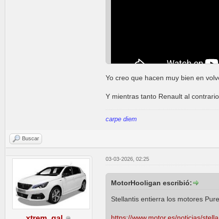
Yo creo que hacen muy bien en volve
Y mientras tanto Renault al contrar
carpe diem
Buscar
03-03-2026, 02:25
MotorHooligan escribió:
Stellantis entierra los motores Pur
https://www.motor.es/noticias/stella
xtrem_gal