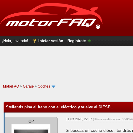
¡Hola, Invitado!
Iniciar sesión
Regístrate
MotorFAQ
>
Garaje
>
Coches
0 voto(s) - 0 Media
1
2
3
4
5
Stellantis pisa el freno con el eléctrico y vuelve al DIESEL
01-03-2026, 22:37
(Última modificación: 08-03-
OP
Si buscas un coche diésel, tendrás 