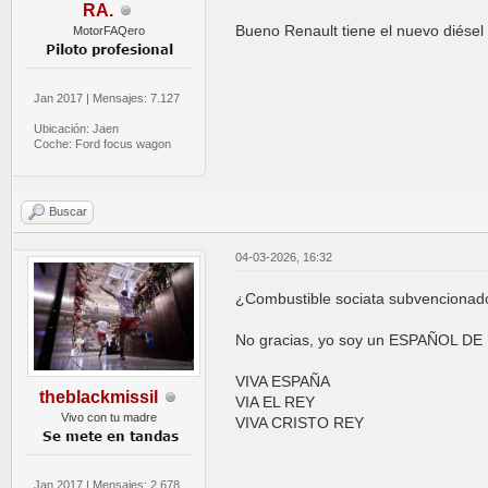
RA.
Bueno Renault tiene el nuevo diésel 
MotorFAQero
Jan 2017 | Mensajes: 7.127
Ubicación: Jaen
Coche: Ford focus wagon
Buscar
04-03-2026, 16:32
¿Combustible sociata subvencionad
No gracias, yo soy un ESPAÑOL D
VIVA ESPAÑA
theblackmissil
VIA EL REY
Vivo con tu madre
VIVA CRISTO REY
Jan 2017 | Mensajes: 2.678