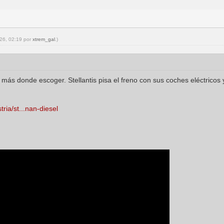
026, 02:19 por
xtrem_gal
.)
 más donde escoger. Stellantis pisa el freno con sus coches eléctricos
ria/st...nan-diesel