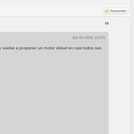
Responder
#3
(01-03-2026, 22:37)
 y vuelve a proponer un motor diésel en casi todos sus