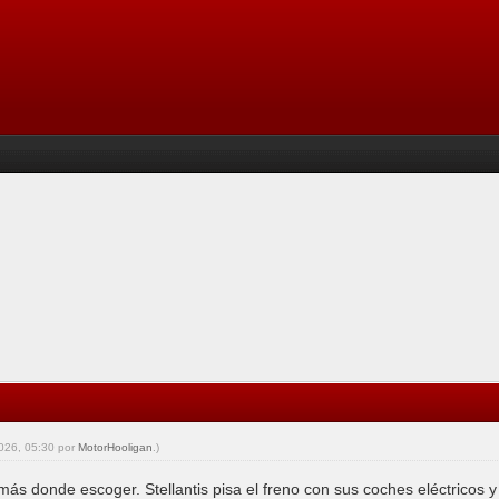
2026, 05:30 por
MotorHooligan
.)
más donde escoger. Stellantis pisa el freno con sus coches eléctricos 