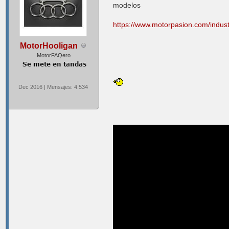
modelos
https://www.motorpasion.com/industr
MotorHooligan
MotorFAQero
Dec 2016 | Mensajes: 4.534