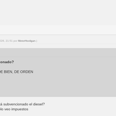
2026, 21:51 por
MotorHooligan
.)
ionado?
 DE BIEN, DE ORDEN
á subvencionado el diesel?
lo veo impuestos