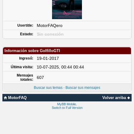
MotorFAQero
Usertitle:
Sin conexión
Estado:
Información sobre GolfilloGTI
19-01-2017
Ingresó:
10-07-2025, 00:44 00:44
Última visita:
Mensajes
607
totales:
Buscar sus temas
·
Buscar sus mensajes
MotorFAQ
Volver arriba
MyBB Mobile
.
Switch to Full Version